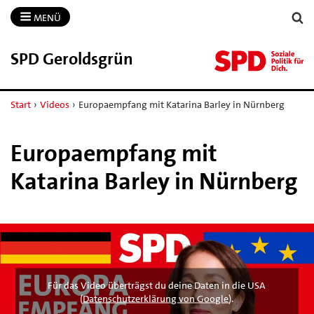
MENÜ
SPD Geroldsgrün
Start
›
Videos
›
Europaempfang mit Katarina Barley in Nürnberg
Europaempfang mit
Katarina Barley in Nürnberg
Für das Video überträgst du deine Daten in die USA
(
Datenschutzerklärung von Google
).